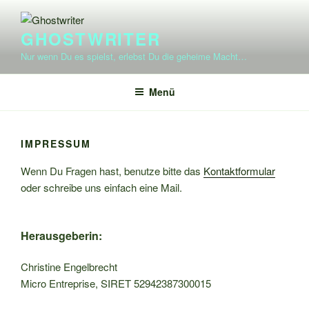
Zum
Inhalt
GHOSTWRITER
springen
Nur wenn Du es spielst, erlebst Du die geheime Macht…
Menü
IMPRESSUM
Wenn Du Fragen hast, benutze bitte das
Kontaktformular
oder schreibe uns einfach eine Mail.
Herausgeberin:
Christine Engelbrecht
Micro Entreprise, SIRET 52942387300015