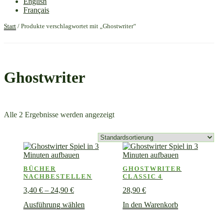
English
Français
Start
/ Produkte verschlagwortet mit „Ghostwriter“
Ghostwriter
Alle 2 Ergebnisse werden angezeigt
BÜCHER
GHOSTWRITER
NACHBESTELLEN
CLASSIC 4
Preisspanne:
3,40
€
–
24,90
€
28,90
€
3,40 €
Dieses
Ausführung wählen
In den Warenkorb
bis
Produkt
24,90 €